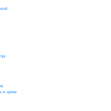
икой
тах
ов
ы и цены