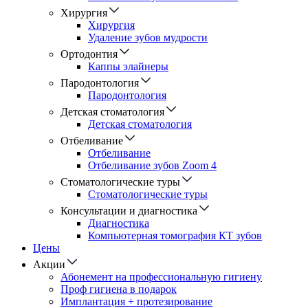
Хирургия
Хирургия
Удаление зубов мудрости
Ортодонтия
Каппы элайнеры
Пародонтология
Пародонтология
Детская стоматология
Детская стоматология
Отбеливание
Отбеливание
Отбеливание зубов Zoom 4
Стоматологические туры
Cтоматологические туры
Консультации и диагностика
Диагностика
Компьютерная томография КТ зубов
Цены
Акции
Абонемент на профессиональную гигиену
Проф гигиена в подарок
Имплантация + протезирование