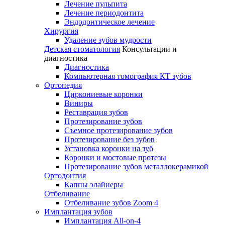
Лечение пульпита
Лечение периодонтита
Эндодонтическое лечение
Хирургия
Удаление зубов мудрости
Детская стоматология
Консультации и
диагностика
Диагностика
Компьютерная томография КТ зубов
Ортопедия
Циркониевые коронки
Виниры
Реставрация зубов
Протезирование зубов
Съемное протезирование зубов
Протезирование без зубов
Установка коронки на зуб
Коронки и мостовые протезы
Протезирование зубов металлокерамикой
Ортодонтия
Каппы элайнеры
Отбеливание
Отбеливание зубов Zoom 4
Имплантация зубов
Имплантация All-on-4