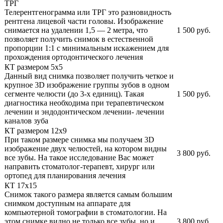
ТРГ
Телерентгенограмма или ТРГ это разновидность
рентгена лицевой части головы. Изображение
снимается на удалении 1,5 — 2 метра, что
1 500 руб.
позволяет получить снимок в естественной
пропорции 1:1 с минимальным искажением для
прохождения ортодонтического лечения
КТ размером 5х5
Данный вид снимка позволяет получить четкое и
крупное 3D изображение группы зубов в одном
сегменте челюсти (до 3-х единиц). Такая
1 500 руб.
диагностика необходима при терапевтическом
лечении и эндодонтическом лечении- лечении
каналов зуба
КТ размером 12х9
При таком размере снимка мы получаем 3D
изображение двух челюстей, на котором видны
3 800 руб.
все зубы. На такое исследование Вас может
направить стоматолог-терапевт, хирург или
ортопед для планирования лечения
КТ 17х15
Снимок такого размера является самым большим
снимком доступным на аппарате для
компьютерной томографии в стоматологии. На
этом снимке видно не только все зубы, но и
3 800 руб.