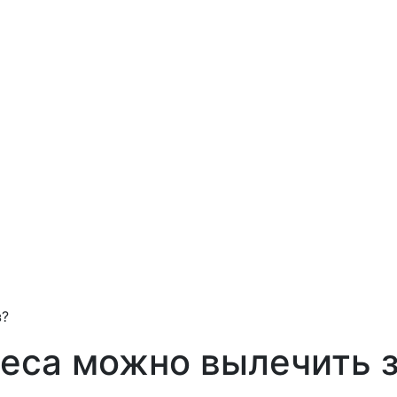
з?
иеса можно вылечить з