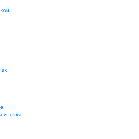
икой
тах
ов
ы и цены