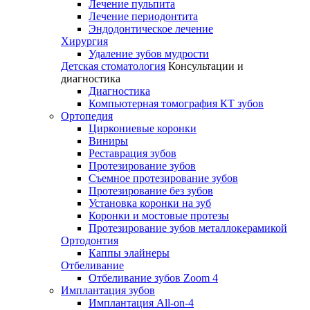
Лечение пульпита
Лечение периодонтита
Эндодонтическое лечение
Хирургия
Удаление зубов мудрости
Детская стоматология
Консультации и
диагностика
Диагностика
Компьютерная томография КТ зубов
Ортопедия
Циркониевые коронки
Виниры
Реставрация зубов
Протезирование зубов
Съемное протезирование зубов
Протезирование без зубов
Установка коронки на зуб
Коронки и мостовые протезы
Протезирование зубов металлокерамикой
Ортодонтия
Каппы элайнеры
Отбеливание
Отбеливание зубов Zoom 4
Имплантация зубов
Имплантация All-on-4