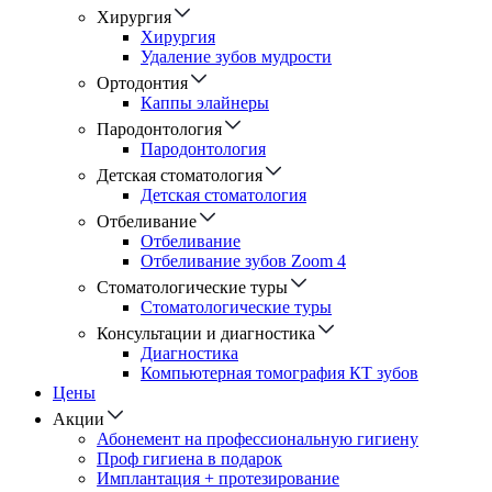
Хирургия
Хирургия
Удаление зубов мудрости
Ортодонтия
Каппы элайнеры
Пародонтология
Пародонтология
Детская стоматология
Детская стоматология
Отбеливание
Отбеливание
Отбеливание зубов Zoom 4
Стоматологические туры
Cтоматологические туры
Консультации и диагностика
Диагностика
Компьютерная томография КТ зубов
Цены
Акции
Абонемент на профессиональную гигиену
Проф гигиена в подарок
Имплантация + протезирование