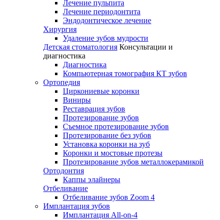
Лечение пульпита
Лечение периодонтита
Эндодонтическое лечение
Хирургия
Удаление зубов мудрости
Детская стоматология
Консультации и
диагностика
Диагностика
Компьютерная томография КТ зубов
Ортопедия
Циркониевые коронки
Виниры
Реставрация зубов
Протезирование зубов
Съемное протезирование зубов
Протезирование без зубов
Установка коронки на зуб
Коронки и мостовые протезы
Протезирование зубов металлокерамикой
Ортодонтия
Каппы элайнеры
Отбеливание
Отбеливание зубов Zoom 4
Имплантация зубов
Имплантация All-on-4