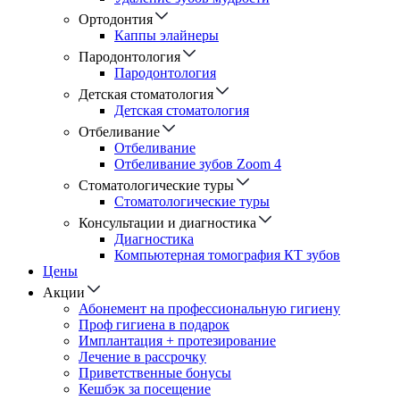
Ортодонтия
Каппы элайнеры
Пародонтология
Пародонтология
Детская стоматология
Детская стоматология
Отбеливание
Отбеливание
Отбеливание зубов Zoom 4
Стоматологические туры
Cтоматологические туры
Консультации и диагностика
Диагностика
Компьютерная томография КТ зубов
Цены
Акции
Абонемент на профессиональную гигиену
Проф гигиена в подарок
Имплантация + протезирование
Лечение в рассрочку
Приветственные бонусы
Кешбэк за посещение